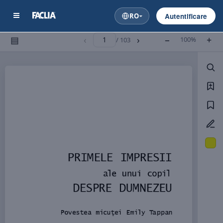
RO
Autentificare
▤
‹
›
−
+
100%
/ 103
P
R
I
M
E
L
E I
M
P
R
E
S
I
I 
a
l
e un
u
i c
op
i
l 
D
E
S
P
R
E D
UM
N
E
Z
EU
Po
v
e
s
t
e
a mi
c
u
ţ
e
i Emi
l
y T
appa
n