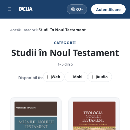
RO
Autentificare
Acasă
Categorii
Studii în Noul Testament
CATEGORII
Studii în Noul Testament
1–5 din 5
Web
Mobil
Audio
Disponibil în: