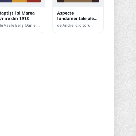
Baptiștii și Marea
Aspecte
Unire din 1918
fundamentale ale
doctrinei ispăşirii în
de Vasile Bel și Daniel Stoica
de Andrei Croitoru
teologia lui John
Owen