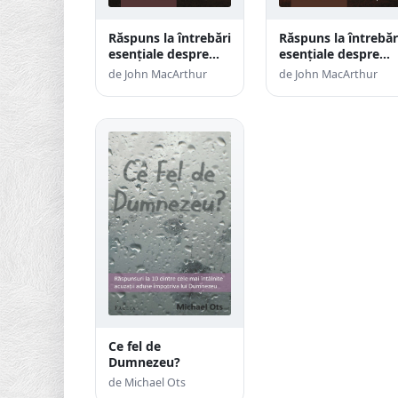
Răspuns la întrebări
Răspuns la întrebăr
esențiale despre
esențiale despre
diaconi
prezbiteri
de John MacArthur
de John MacArthur
Ce fel de
Dumnezeu?
de Michael Ots