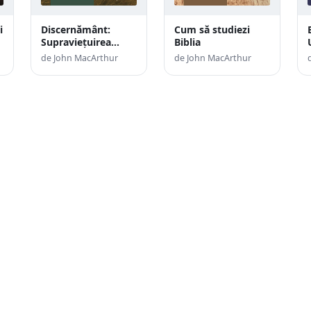
i
Discernământ:
Cum să studiezi
Supraviețuirea
Biblia
spirituală a Bisericii
de John MacArthur
de John MacArthur
aflate în criză