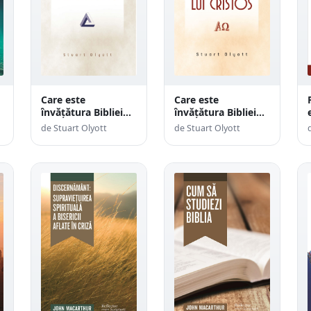
Care este
Care este
învățătura Bibliei
învățătura Bibliei
despre Trinitate
despre Persoana lui
de Stuart Olyott
de Stuart Olyott
Cristos