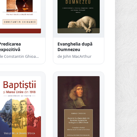
Predicarea
Evanghelia după
expozitivă
Dumnezeu
de Constantin Ghioancă
de John MacArthur