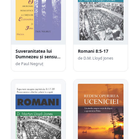
Suveranitatea lui
Romani 8:5-17
Dumnezeu și sensul
de D.M. Lloyd Jones
vieții sub soare
de Paul Negruț