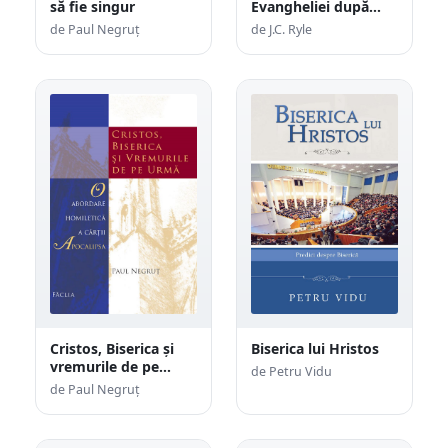
să fie singur
Evangheliei după
Marcu
de Paul Negruț
de J.C. Ryle
Cristos, Biserica și
Biserica lui Hristos
vremurile de pe
de Petru Vidu
urmă
de Paul Negruț