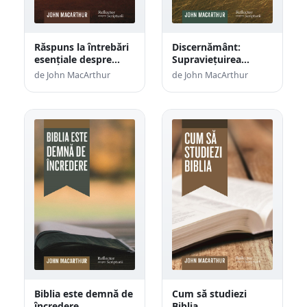
Răspuns la întrebări
Discernământ:
esențiale despre
Supraviețuirea
prezbiteri
spirituală a Bisericii
de John MacArthur
de John MacArthur
aflate în criză
Biblia este demnă de
Cum să studiezi
încredere
Biblia