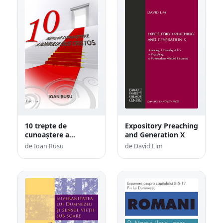
10 trepte de
Expository Preaching
cunoaștere a
and Generation X
Domnului Isus
de Ioan Rusu
de David Lim
Cristos