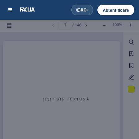
RO
Autentificare
▤
‹
›
−
+
100%
/ 148



