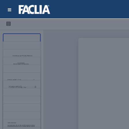
▤
1
2
3
4
5