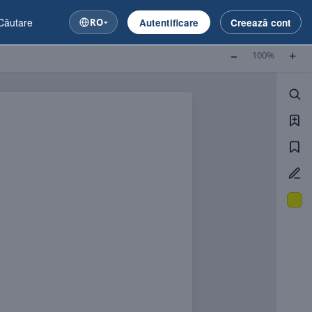
RO
Autentificare
Creează cont
−
+
100%