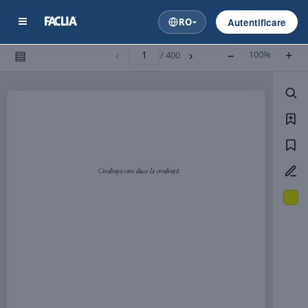
RO
Autentificare
▤
‹
›
−
+
100%
/ 400
Credința
 care
 duce la credi
nță