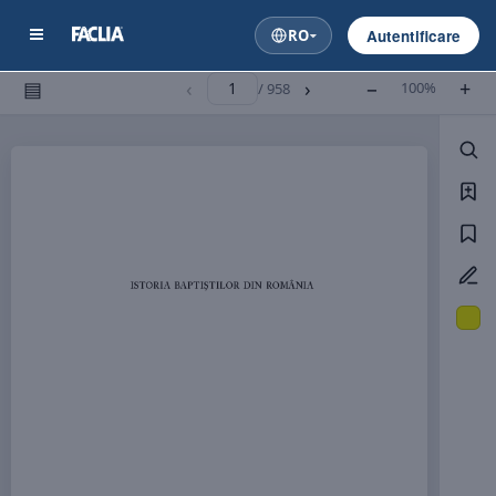
RO
Autentificare
▤
‹
›
−
+
100%
/ 958
IS
TOR
I
A 
BA
P
T
IŞ
T
ILOR 
DIN 
ROM
Â
NI
A