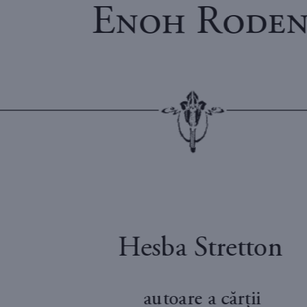
E R
H
esba S
tr
etton
autoare a cărţii