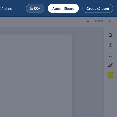
RO
Autentificare
Creează cont
−
+
100%