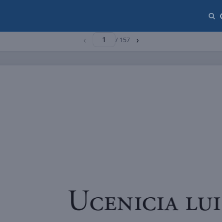
‹
›
/ 157
U 
