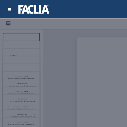
▤
1
2
3
4
5