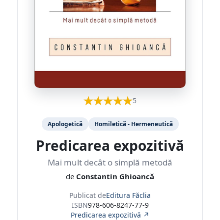
5
Apologetică
Homiletică - Hermeneutică
Predicarea expozitivă
Mai mult decât o simplă metodă
de
Constantin Ghioancă
Publicat de
Editura Făclia
ISBN
978-606-8247-77-9
Predicarea expozitivă ↗