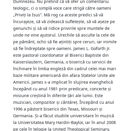
Dumnezeu. Nu pretind că vă ofer un comentariu
teologic, ci o simplă voce care strigă către oameni
„Priviți la Isus”. Mă rog ca aceste predici să vă
încurajeze, să vă zidească sufletește, să vă așeze pe
genunchi și să vă ridice privirile spre muntele de
unde ne vine ajutorul. Urechile să asculte la cele de
pe pământ, ochii să fie ațintiți spre ceruri, iar inimile
să fie îndreptate spre oameni. James L. Goforth Jr.
este pastoral coordonator al Biserici Baptiste din
Kaiserslautern, Germania, o biserică cu servicii de
închinare în limba engleză din cadrul celei mai mari
baze militare americană din afara Statelor Unite ale
Americii. James s-a implicat în slujirea evanghelică
începând cu anul 1981 prin predicare, concerte și
misiune creștină în diferite țări ale lumii. Este
muzician, compozitor și cântăreț. Începând cu anul
1996 a păstorit bisericii din Texas, Missouri și
Germania. Și-a făcut studiile universitare în muzică
la Universitatea Mary Hardin-Baylor, iar în anul 2008
pe cele în telogie la United Theological Seminary,