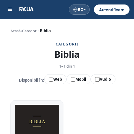
RO
Autentificare
Acasă
Categorii
Biblia
CATEGORII
Biblia
1–1 din 1
Web
Mobil
Audio
Disponibil în: