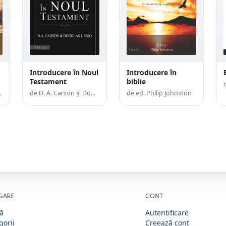
Introducere în Noul
Introducere în
Testament
biblie
chreiner
de D. A. Carson şi Douglas J. Moo
de ed. Philip Johnston
GARE
CONT
ă
Autentificare
gorii
Creează cont